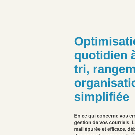
Optimisati
quotidien 
tri, rangem
organisati
simplifiée
En ce qui concerne vos em
gestion de vos courriels. 
mail épurée et efficace, 