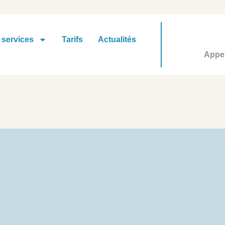
 services
Tarifs
Actualités
Appel
Tri boîte mail / Saint-Mauric