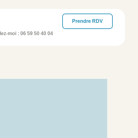
Prendre RDV
ez-moi :
06 59 50 40 04
e