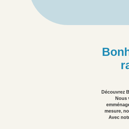
Bonh
r
Découvrez B
Nous v
emménagem
mesure, nou
Avec notr