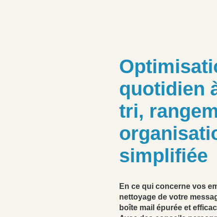
Optimisati
quotidien 
tri, rangem
organisati
simplifiée
En ce qui concerne vos em
nettoyage de votre messag
boîte mail épurée et effic