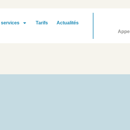
 services
Tarifs
Actualités
Appel
Tri boîte mail / Sucy-en-Bri