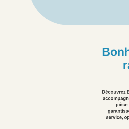
Bonh
r
Découvrez B
accompagnon
pièce
garantiss
service, o