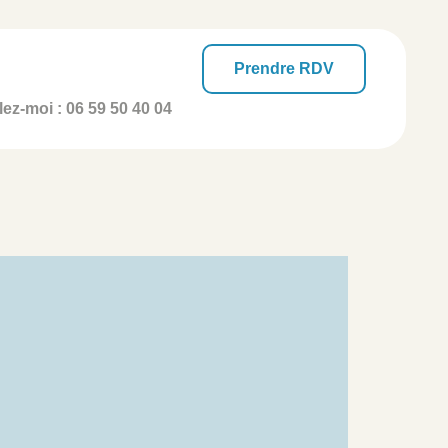
Prendre RDV
ez-moi :
06 59 50 40 04
e