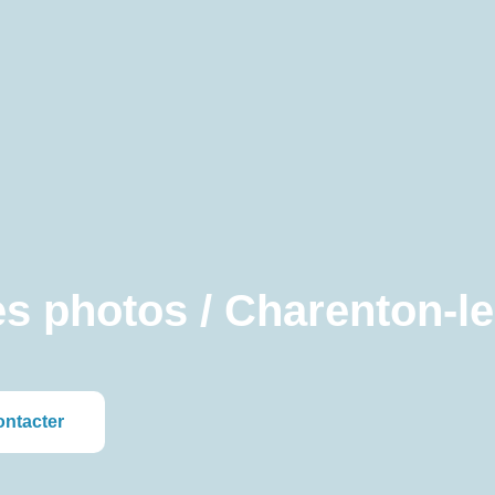
es photos / Charenton-l
ontacter