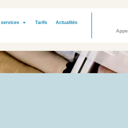
 services
Tarifs
Actualités
Appel
 des photos / Charenton-le-