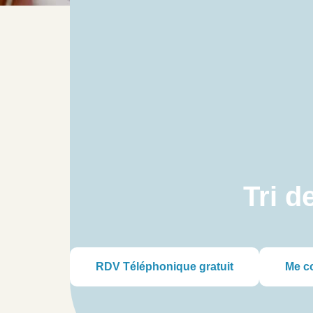
Tri d
RDV Téléphonique gratuit
Me c