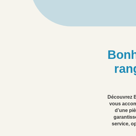
Bonh
ran
Découvrez B
vous accom
d’une pi
garantiss
service, o