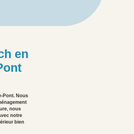
ch en
Pont
e-Pont. Nous
mménagement
ure, nous
Avec notre
érieur bien